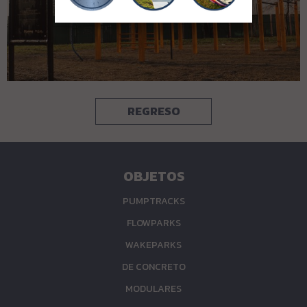
REGRESO
OBJETOS
PUMPTRACKS
FLOWPARKS
WAKEPARKS
DE CONCRETO
MODULARES