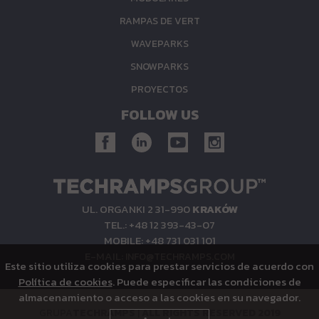
RAMPAS DE VERT
WAVEPARKS
SNOWPARKS
PROYECTOS
FOLLOW US
UL. ORGANKI 2 31-990
KRAKÓW
TEL.: +48 12 393-43-07
MOBILE: +48 731 031 101
E-MAIL:
INFO@TECHRAMPS.COM
Este sitio utiliza cookies para prestar servicios de acuerdo con
Política de cookies
. Puede especificar las condiciones de
almacenamiento o acceso a las cookies en su navegador.
GRUPA
TECHRAMPS
|
ALL RIGHTS RESERVED 2019