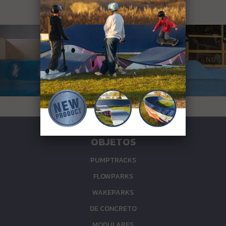
VER NUESTRO WAVEPARKS:
OBJETOS
PUMPTRACKS
FLOWPARKS
WAKEPARKS
DE CONCRETO
MODULARES