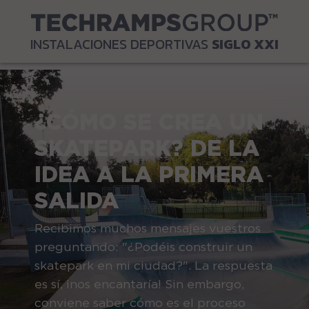
INSTALACIONES DEPORTIVAS
SIGLO XXI
¿CÓMO SE CREA UN
SKATEPARK? DE LA
IDEA A LA PRIMERA
SALIDA
Recibimos muchos mensajes vuestros
preguntando: "¿Podéis construir un
skatepark en mi ciudad?". La respuesta
es sí, ¡nos encantaría! Sin embargo,
conviene saber cómo es el proceso