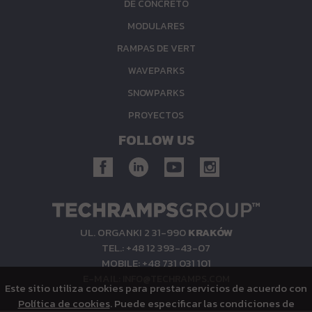
DE CONCRETO
MODULARES
RAMPAS DE VERT
WAVEPARKS
SNOWPARKS
PROYECTOS
FOLLOW US
UL. ORGANKI 2 31-990
KRAKÓW
TEL.: +48 12 393-43-07
MOBILE: +48 731 031 101
E-MAIL:
INFO@TECHRAMPS.COM
Este sitio utiliza cookies para prestar servicios de acuerdo con
Política de cookies
. Puede especificar las condiciones de