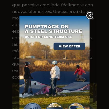
que permite ampliarla fácilmente con
nuevos elementos. Gracias a su diseño
modular, la pista de pumptrack puede
adaptarse fácilmente a cualquier
espacio, lo que la convierte en un
complemento flexible y atractivo para
las zonas recreativas urbanas. Los
VIEW OFFER
módulos también permiten
trasladar
fácilmente la pista
a otro lugar
, por lo
que puede utilizarse para diversos
eventos, como festivales, talleres o
acontecimientos deportivos.